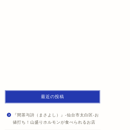
最近の投稿
『間茶与詩（まさよし）』-仙台市太白区-お
値打ち！山盛りホルモンが食べられるお店