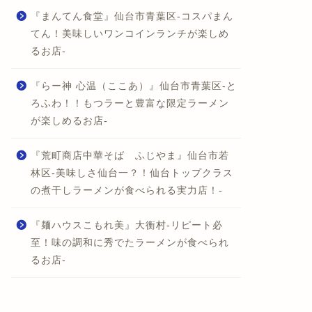
『まんてん食堂』仙台市青葉区-コスパまん
てん！美味しいワンコインランチが楽しめ
るお店-
『らー神 心温（ここあ）』仙台市青葉区-と
ろふわ！！もつラーと豊富な限定ラーメン
が楽しめるお店-
『荒町商店中華そば ふじやま』仙台市若
林区-美味しさ仙台一？！仙台トップクラス
の煮干しラーメンが食べられる実力店！-
『麺ハウスこもれ美』大衡村-リピート必
至！味の調和に秀でたラーメンが食べられ
るお店-